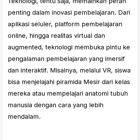
Teknologi, tentu saja, memainkan peran
penting dalam inovasi pembelajaran. Dari
aplikasi seluler, platform pembelajaran
online, hingga realitas virtual dan
augmented, teknologi membuka pintu ke
pengalaman pembelajaran yang imersif
dan interaktif. Misalnya, melalui VR, siswa
bisa menjelajahi piramida Mesir dari kelas
mereka atau mempelajari anatomi tubuh
manusia dengan cara yang lebih
mendalam.