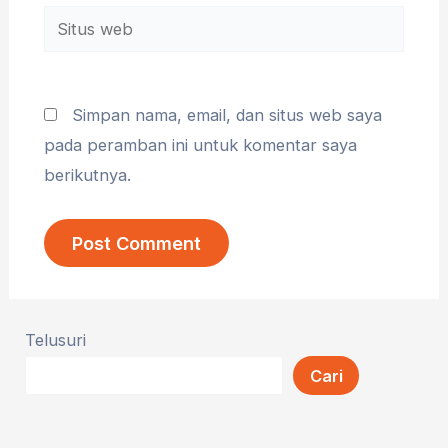
Situs
web
Simpan nama, email, dan situs web saya
pada peramban ini untuk komentar saya
berikutnya.
Telusuri
Cari