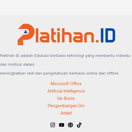
Platihan ID adalah Edukasi berbasis teknologi yang membantu individu
dan institusi dalam
meningkatkan skill dan pengetahuan berbasis online dan offline.
Microsoft Office
Artificial Intelligence
Ide Bisnis
Pengembangan Diri
Artikel