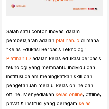
Salah satu contoh inovasi dalam
pembelajaran adalah
platihan.id
di mana
“Kelas Edukasi Berbasis Teknologi”
Platihan ID
adalah kelas edukasi berbasis
teknologi yang membantu individu dan
institusi dalam meningkatkan skill dan
pengetahuan melalui kelas online dan
offline. Menyediakan
kelas online
, offline,
privat & institusi yang beragam
kelas