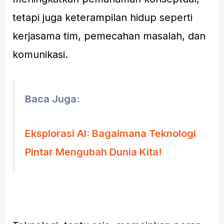
tetapi juga keterampilan hidup seperti
kerjasama tim, pemecahan masalah, dan
komunikasi.
Baca Juga:
Eksplorasi AI: Bagaimana Teknologi
Pintar Mengubah Dunia Kita!