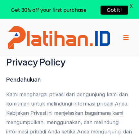
X
Get 30% off your first purchase
Got it!
Lewati
ke
konten
Mai
Men
Privacy Policy
Pendahuluan
Kami menghargai privasi dari pengunjung kami dan
komitmen untuk melindungi informasi pribadi Anda.
Kebijakan Privasi ini menjelaskan bagaimana kami
mengumpulkan, menggunakan, dan melindungi
informasi pribadi Anda ketika Anda mengunjungi dan