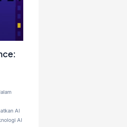
nce:
 dalam
atkan AI
knologi AI