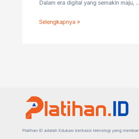
Dalam era digital yang semakin maju, 
Meningkatkan
Selengkapnya »
Produktivitas
dengan
Artificial
Intelligence:
Solusi
Cerdas
untuk
Bisnis
Masa
Depan
Platihan ID adalah Edukasi berbasis teknologi yang membant