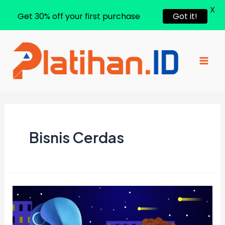
X
Get 30% off your first purchase
Got it!
Lewati
ke
konten
Mai
Men
Bisnis Cerdas