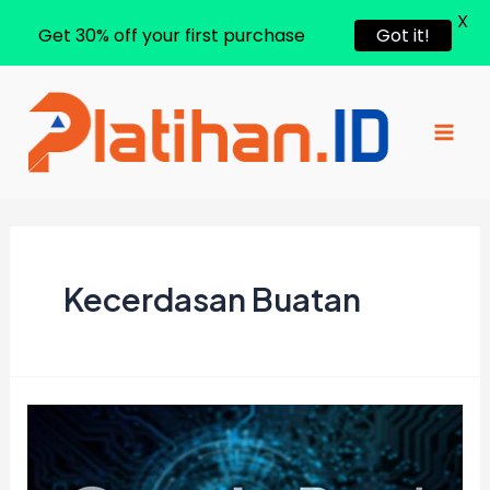
X
Get 30% off your first purchase
Got it!
Lewati
ke
konten
Mai
Men
Kecerdasan Buatan