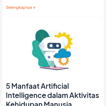
Artificial
Selengkapnya »
Intelligence
(AI):
Masa
Depan
Teknologi
yang
Menjanjikan
5 Manfaat Artificial
InteIligence dalam Aktivitas
Kehidupan Manusia