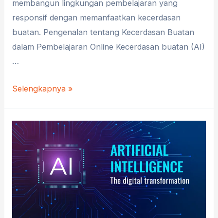
membangun lingkungan pembelajaran yang
responsif dengan memanfaatkan kecerdasan
buatan. Pengenalan tentang Kecerdasan Buatan
dalam Pembelajaran Online Kecerdasan buatan (AI)
…
Membangun
Selengkapnya »
Lingkungan
Pembelajaran
yang
Responsif
dengan
Kecerdasan
Buatan
dalam