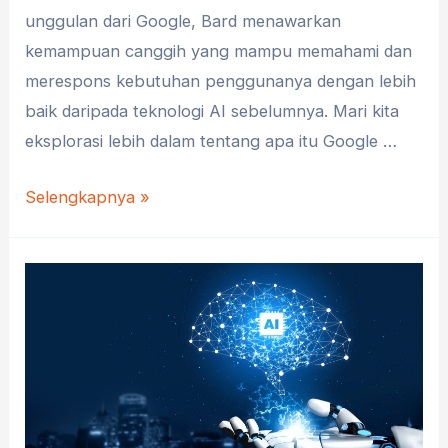
unggulan dari Google, Bard menawarkan
kemampuan canggih yang mampu memahami dan
merespons kebutuhan penggunanya dengan lebih
baik daripada teknologi AI sebelumnya. Mari kita
eksplorasi lebih dalam tentang apa itu Google …
Mengenal
Selengkapnya »
Google
Bard:
Asisten
Virtual
yang
Cerdas
dan
Efisien