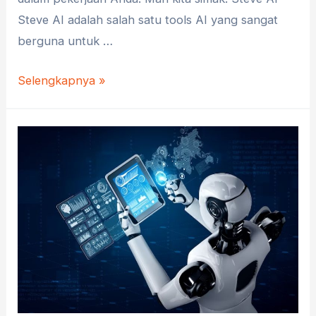
Steve AI adalah salah satu tools AI yang sangat
berguna untuk …
5
Selengkapnya »
Tools
AI
yang
Paling
Terpopuler
untuk
Membantu
Pekerjaan
Anda!