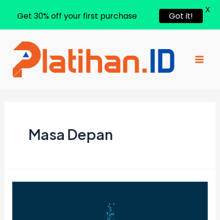
X
Get 30% off your first purchase
Got it!
Lewati
ke
konten
Mai
Men
Masa Depan