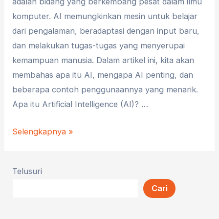
adalah bidang yang berkembang pesat dalam ilmu
komputer. AI memungkinkan mesin untuk belajar
dari pengalaman, beradaptasi dengan input baru,
dan melakukan tugas-tugas yang menyerupai
kemampuan manusia. Dalam artikel ini, kita akan
membahas apa itu AI, mengapa AI penting, dan
beberapa contoh penggunaannya yang menarik.
Apa itu Artificial Intelligence (AI)? …
Artificial
Selengkapnya »
Intelligence
(AI):
Telusuri
Masa
Cari
Depan
Teknologi