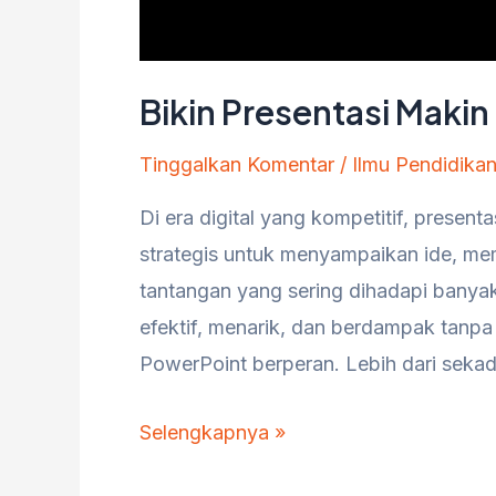
Bikin Presentasi Maki
Tinggalkan Komentar
/
Ilmu Pendidika
Di era digital yang kompetitif, presen
strategis untuk menyampaikan ide, m
tantangan yang sering dihadapi banya
efektif, menarik, dan berdampak tanpa
PowerPoint berperan. Lebih dari sekad
Bikin
Selengkapnya »
Presentasi