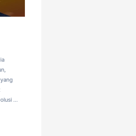
ia
un,
 yang
t
olusi …