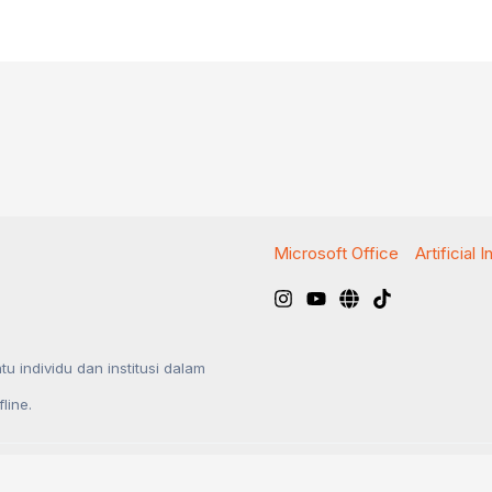
Microsoft Office
Artificial 
u individu dan institusi dalam
line.
2026 - Platihan.ID
Kebijakan Privasi
Disclaimer
Tentang K