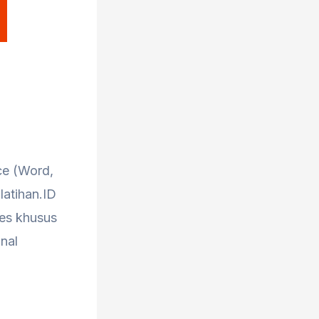
ce (Word,
latihan.ID
ces khusus
nal