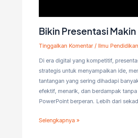
Bikin Presentasi Maki
Tinggalkan Komentar
/
Ilmu Pendidika
Di era digital yang kompetitif, presen
strategis untuk menyampaikan ide, m
tantangan yang sering dihadapi banya
efektif, menarik, dan berdampak tanpa
PowerPoint berperan. Lebih dari sekad
Bikin
Selengkapnya »
Presentasi