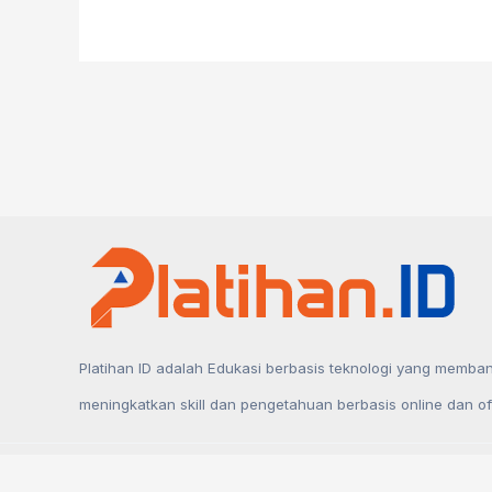
Lengkap
Menguasai
Microsoft
Office
untuk
Meningkatkan
Karier
Profesional
Platihan ID adalah Edukasi berbasis teknologi yang membant
meningkatkan skill dan pengetahuan berbasis online dan off
Copyright © 