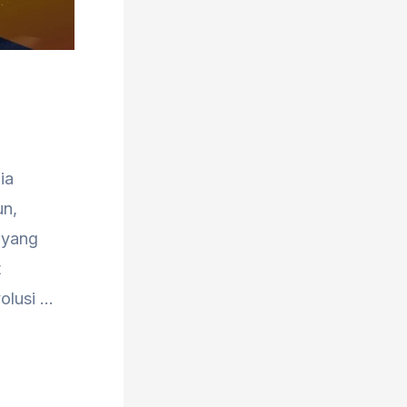
ia
un,
 yang
t
olusi …