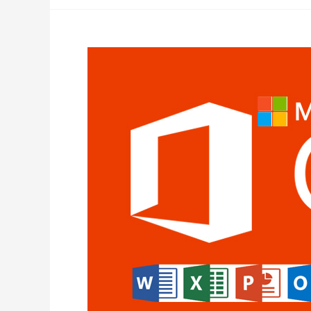
Makin
Memukau?
Ini
Rahasianya!