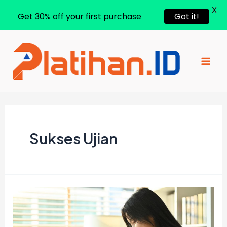
X
Get 30% off your first purchase
Got it!
Lewati
ke
konten
Mai
Men
Sukses Ujian