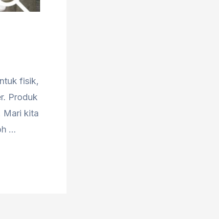
tuk fisik,
er. Produk
 Mari kita
oh …