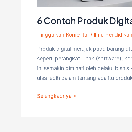
6 Contoh Produk Digita
Tinggalkan Komentar
/
Ilmu Pendidika
Produk digital merujuk pada barang ata
seperti perangkat lunak (software), kon
ini semakin diminati oleh pelaku bisnis
ulas lebih dalam tentang apa itu produ
6
Selengkapnya »
Contoh
Produk
Digital