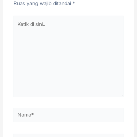
Ruas yang wajib ditandai
*
Ketik
di
sini..
Nama*