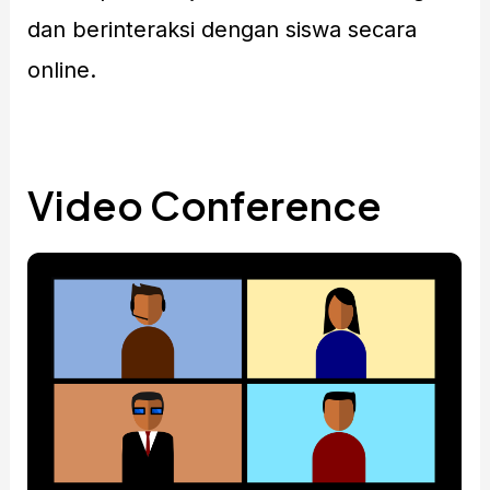
dan berinteraksi dengan siswa secara
online.
Video Conference