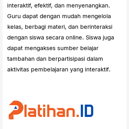
interaktif, efektif, dan menyenangkan.
Guru dapat dengan mudah mengelola
kelas, berbagi materi, dan berinteraksi
dengan siswa secara online. Siswa juga
dapat mengakses sumber belajar
tambahan dan berpartisipasi dalam
aktivitas pembelajaran yang interaktif.