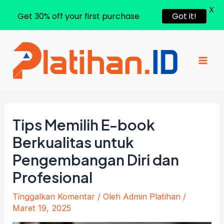
X
Get 30% off your first purchase
Got it!
Lewati
ke
konten
Mai
Men
Tips Memilih E-book
Berkualitas untuk
Pengembangan Diri dan
Profesional
Tinggalkan Komentar
/ Oleh
Admin Platihan
/
Maret 19, 2025