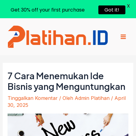
X
Get 30% off your first purchase
Got it!
Lewati
ke
konten
Mai
Men
7 Cara Menemukan Ide
Bisnis yang Menguntungkan
Tinggalkan Komentar
/ Oleh
Admin Platihan
/
April
30, 2025