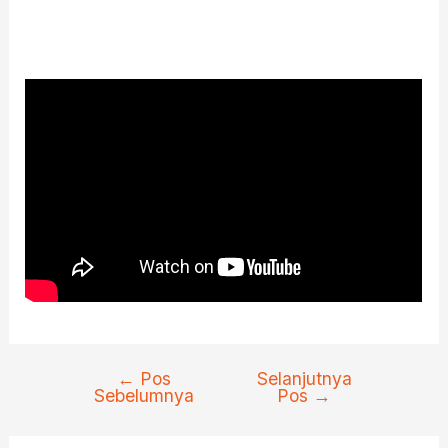
←
Pos
Selanjutnya
Navigasi
Sebelumnya
Pos
→
pos