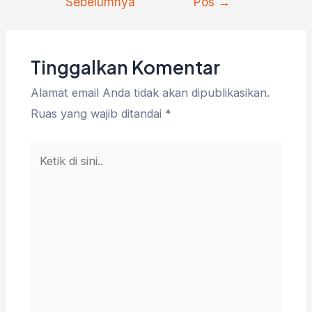
Sebelumnya
Pos
→
pos
Tinggalkan Komentar
Alamat email Anda tidak akan dipublikasikan.
Ruas yang wajib ditandai
*
Ketik
di
sini..