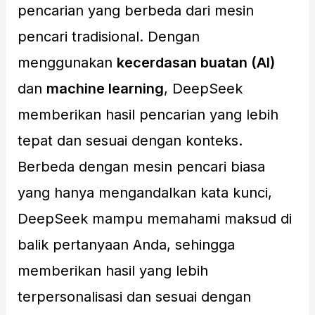
pencarian yang berbeda dari mesin
pencari tradisional. Dengan
menggunakan
kecerdasan buatan (AI)
dan
machine learning
, DeepSeek
memberikan hasil pencarian yang lebih
tepat dan sesuai dengan konteks.
Berbeda dengan mesin pencari biasa
yang hanya mengandalkan kata kunci,
DeepSeek mampu memahami maksud di
balik pertanyaan Anda, sehingga
memberikan hasil yang lebih
terpersonalisasi dan sesuai dengan