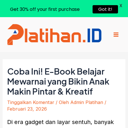
X
Get 30% off your first purchase
Got it!
Lewati
ke
konten
Mai
Men
Coba Ini! E-Book Belajar
Mewarnai yang Bikin Anak
Makin Pintar & Kreatif
Tinggalkan Komentar
/ Oleh
Admin Platihan
/
Februari 23, 2026
Di era gadget dan layar sentuh, banyak