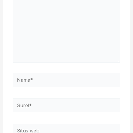
sini..
Nama*
Surel*
Situs