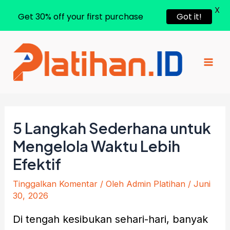
X
Get 30% off your first purchase
Got it!
Lewati
ke
konten
Mai
Men
5 Langkah Sederhana untuk
Mengelola Waktu Lebih
Efektif
Tinggalkan Komentar
/ Oleh
Admin Platihan
/
Juni
30, 2026
Di tengah kesibukan sehari-hari, banyak