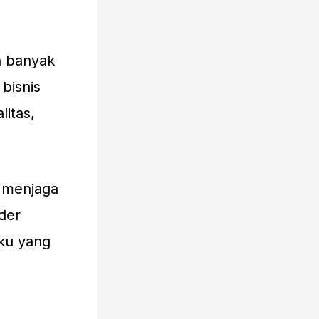
n banyak
bisnis
litas,
h menjaga
der
ku yang