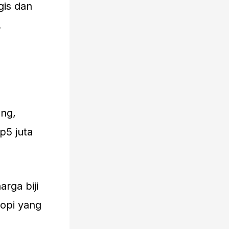
gis dan
.
ang,
p5 juta
rga biji
kopi yang