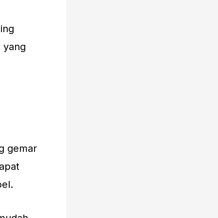
ing
n yang
ng gemar
apat
el.