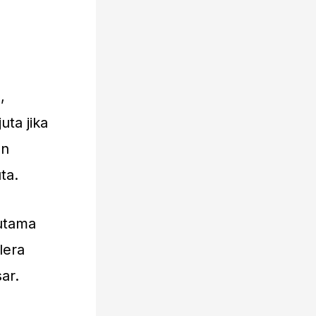
,
uta jika
an
ta.
rutama
lera
ar.