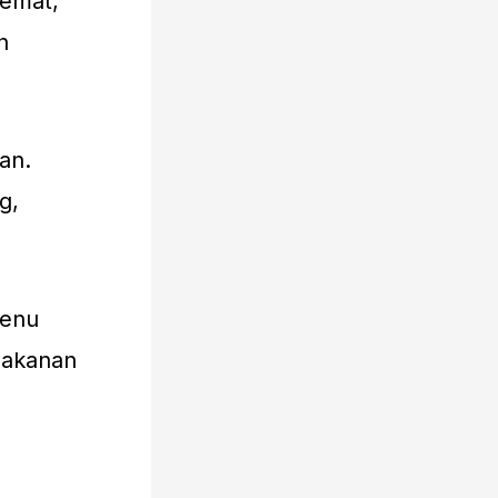
hemat,
n
an.
g,
menu
makanan