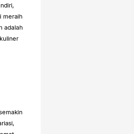
diri,
 meraih
n adalah
kuliner
 semakin
iasi,