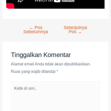
←
Pos
Selanjutnya
Navigasi
Sebelumnya
Pos
→
pos
Tinggalkan Komentar
Alamat email Anda tidak akan dipublikasikan.
Ruas yang wajib ditandai
*
Ketik
di
sini..