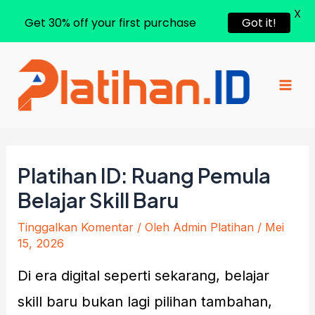
X
Get 30% off your first purchase
Got it!
Lewati
ke
konten
Mai
Men
Platihan ID: Ruang Pemula
Belajar Skill Baru
Tinggalkan Komentar
/ Oleh
Admin Platihan
/
Mei
15, 2026
Di era digital seperti sekarang, belajar
skill baru bukan lagi pilihan tambahan,